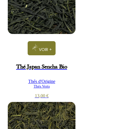
VOIR +
Thé Japan Sencha Bio
Thés d'Origine
Thés Verts
13,00
€