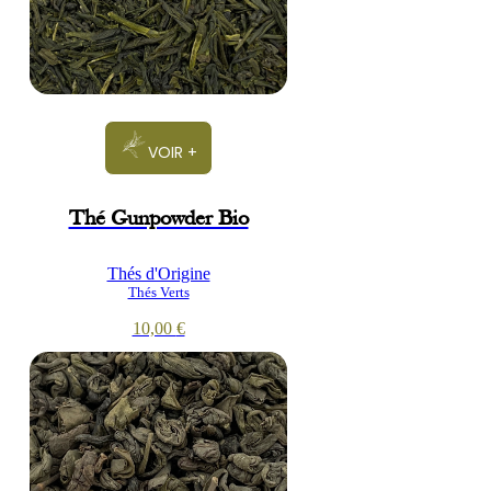
VOIR +
Thé Gunpowder Bio
Thés d'Origine
Thés Verts
10,00
€