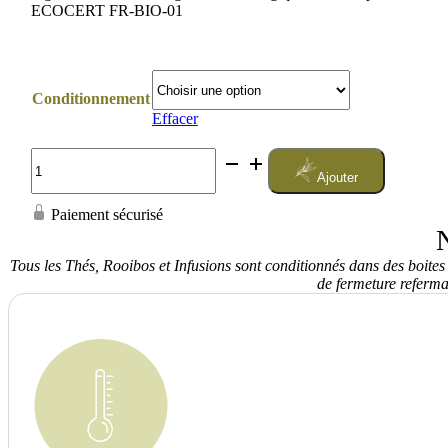
ECOCERT FR-BIO-01
Conditionnement
Effacer
quantité
de
Ajouter
Thé
Sirakawa
Paiement sécurisé
Gyokuro
N
Bio
Tous les Thés, Rooibos et Infusions sont conditionnés dans des boites
de fermeture referma