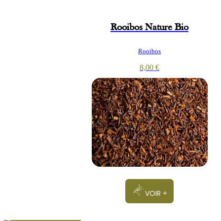
Rooibos Nature Bio
Rooibos
8,00
€
VOIR +