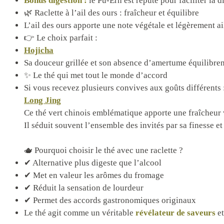
Bonus digestion :
le Pu-Erh est réputé pour faciliter la d
🌿 Raclette à l’ail des ours : fraîcheur et équilibre
L’ail des ours apporte une note végétale et légèrement ai
👉 Le choix parfait :
Hojicha
Sa douceur grillée et son absence d’amertume équilibren
✨ Le thé qui met tout le monde d’accord
Si vous recevez plusieurs convives aux goûts différents 
Long Jing
Ce thé vert chinois emblématique apporte une fraîcheur v
Il séduit souvent l’ensemble des invités par sa finesse et 
🫖 Pourquoi choisir le thé avec une raclette ?
✔ Alternative plus digeste que l’alcool
✔ Met en valeur les arômes du fromage
✔ Réduit la sensation de lourdeur
✔ Permet des accords gastronomiques originaux
Le thé agit comme un véritable
révélateur de saveurs
et