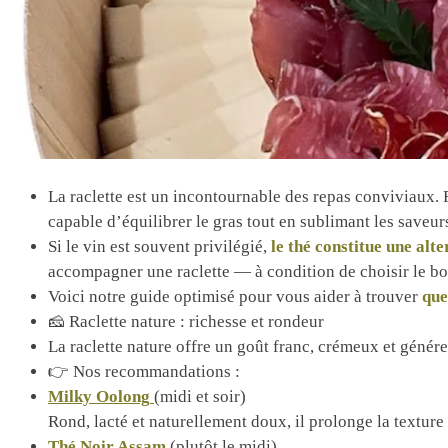
La raclette est un incontournable des repas conviviaux.
capable d’équilibrer le gras tout en sublimant les saveur
Si le vin est souvent privilégié,
le thé constitue une alte
accompagner une raclette — à condition de choisir le bo
Voici notre guide optimisé pour vous aider à trouver
que
🧀 Raclette nature : richesse et rondeur
La raclette nature offre un goût franc, crémeux et généreu
👉 Nos recommandations :
Milky Oolong
(midi et soir)
Rond, lacté et naturellement doux, il prolonge la textur
Thé Noir Assam
(plutôt le midi)