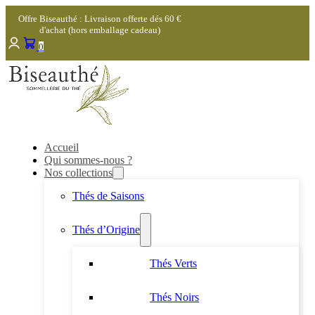
Offre Biseauthé : Livraison offerte dés 60 €
d'achat (hors emballage cadeau)
0
Accueil
Qui sommes-nous ?
Nos collections
Thés de Saisons
Thés d’Origine
Thés Verts
Thés Noirs