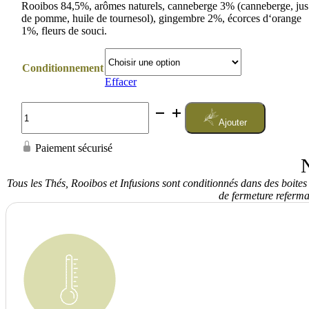
Rooibos 84,5%, arômes naturels, canneberge 3% (canneberge, jus
de pomme, huile de tournesol), gingembre 2%, écorces d‘orange
1%, fleurs de souci.
Conditionnement
Effacer
quantité
de
Ajouter
Rooibos
Le
Paiement sécurisé
Savoureux
N
Tous les Thés, Rooibos et Infusions sont conditionnés dans des boites
de fermeture referma