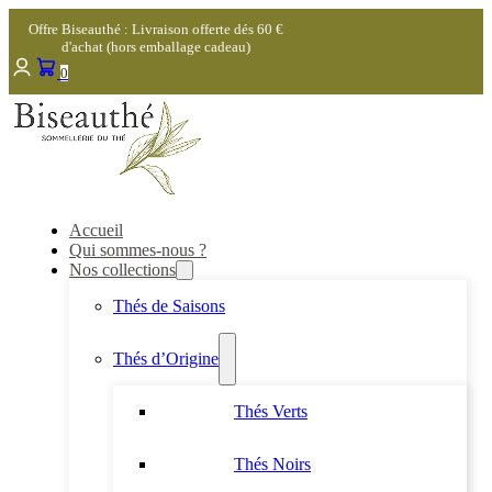
Offre Biseauthé : Livraison offerte dés 60 €
d'achat (hors emballage cadeau)
0
Accueil
Qui sommes-nous ?
Nos collections
Thés de Saisons
Thés d’Origine
Thés Verts
Thés Noirs