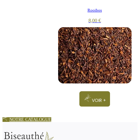
Rooibos
8,00
€
VOIR +
NOTRE CATALOGUE