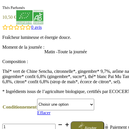
Thés Parfumés
10,50
€
0
avis
Fraîcheur lumineuse et énergie douce.
Désolé, aucun avis ne correspond à vos sélections a
Moment de la journée :
Matin -Toute la journée
Composition :
Thé* vert de Chine Sencha, citronnelle*, gingembre* 9,7%, arôme nat
gingembre* confit 6,8% (gingembre*, sucre*), thé* blanc Pai Mu Tan,
6,8%, citron* confit 6,8% (sirop de maïs*, écorce de citron*, sel).
* Ingrédients issus de l’agriculture biologique, certifiés par ECOC
Conditionnement
Effacer
quantité
Paiement s
Ajouter
de