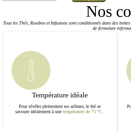
Thé
Nos co
L'épicé
BIO
Tous les Thés, Rooibos et Infusions sont conditionnés dans des boites
de fermeture referma
Température idéale
Pour révéler pleinement ses arômes, le thé se
Po
savoure idéalement à une
température de 75 °C .