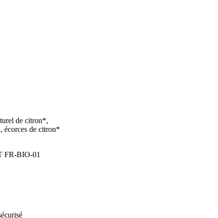
ctuelles
urel de citron*,
 écorces de citron*
ERT FR-BIO-01
écurisé