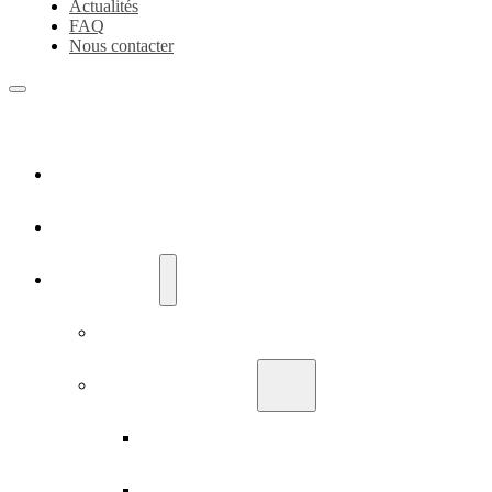
Actualités
FAQ
Nous contacter
Accueil
Qui sommes-nous ?
Nos collections
Thés de Saisons
Thés d’Origine
Thés Verts
Thés Noirs