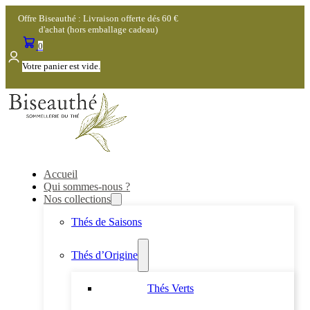
Offre Biseauthé : Livraison offerte dés 60 €
d'achat (hors emballage cadeau)
0
Votre panier est vide.
Accueil
Qui sommes-nous ?
Nos collections
Thés de Saisons
Thés d’Origine
Thés Verts